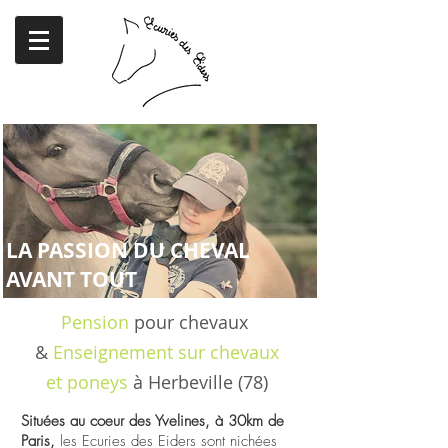
LA PASSION DU CHEVAL
AVANT TOUT
Pension
pour chevaux
&
Enseignement sur chevaux
et poneys
à Herbeville (78)
Situées au coeur des Yvelines,
à 30km de
Paris,
les Ecuries des Eiders sont nichées