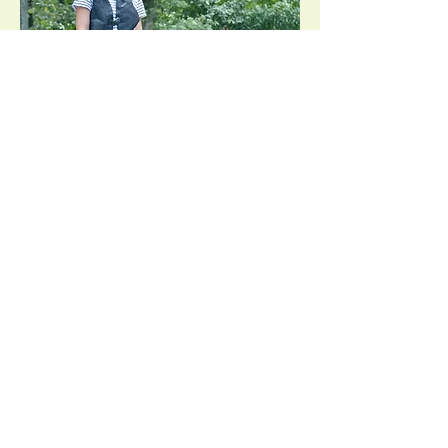
(RE)MISE A CHEVAL ADULTES
Débutant total ou confirmé n'ayant pas monté depuis
longtemps ? Nous vous remettons en selle lors de cours
particuliers ou collectifs sur une cavalerie sûre adaptée à
votre niveau et vos objectifs.
En savoir plus
PROPRIÉTAIRE
ou
CAVALIER
,
DÉBUTANT
OU CONFIRM
É
,
POUR VOUS OU
VOTRE